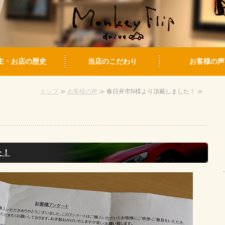
主・お店の歴史
当店のこだわり
お客様の声
トップ
≫
お客様の声
≫ 春日井市N様より頂戴しました！ ≫
た！