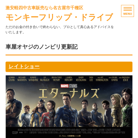
激安軽四中古車販売なら名古屋市千種区
モンキーフリップ・ドライブ
ただのお金の付き合いで終わらない、プロとして真心あるアドバイスを
いたします。
トップ
車屋オヤジのノンビリ更新記
店主・お店の歴史
レイトショー
当店のこだわり
お客様の声
店舗概要