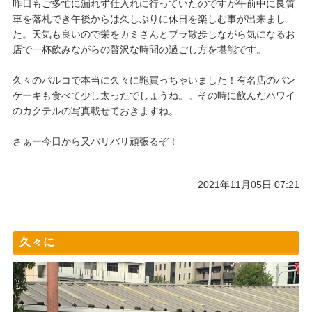
昨日もご多忙に漏れず仕入れに行っていたのですが午前中に良質
車を落札でき午後からは久しぶりに休日を楽しむ事が出来まし
た。天気も良いので栄をカミさんとブラ散歩しながら気になるお
店で一杯飲みながらの贅沢な時間の過ごし方を堪能です。
久々のパルコで本当に久々に鞄買っちゃいました！有名店のパン
ケーキも食べて少し太ったでしょうね。。その時に飲んだハワイ
のカクテルの写真載せておきますね。
さぁー今日から又バリバリ頑張るぞ！
2021年11月05日 07:21
久々に