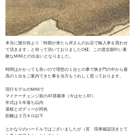
本当に随分前より「時期が来たら岸さんのお店で輸入車を買わせ
て頂きます」と仰って頂いておりましたO様、この度念願叶い素
敵なMINIとの出会いとなりました。
時間はかかっても良いので理想の１台との事で狭き門の中から最
高の１台をご案内できた事を当方もうれしく思っております。
現行モデルのMINIで
マイナーチェンジ前のAT搭載車（今はセミAT）
年式は５年落ち以内
屋根とボディーが同色
距離は３万キロ以下
とかなりのハードルではございましたが（笑 現車確認頂きとて