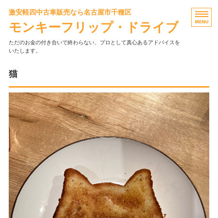
激安軽四中古車販売なら名古屋市千種区
モンキーフリップ・ドライブ
ただのお金の付き合いで終わらない、プロとして真心あるアドバイスを
いたします。
トップ
猫
店主・お店の歴史
当店のこだわり
お客様の声
店舗概要